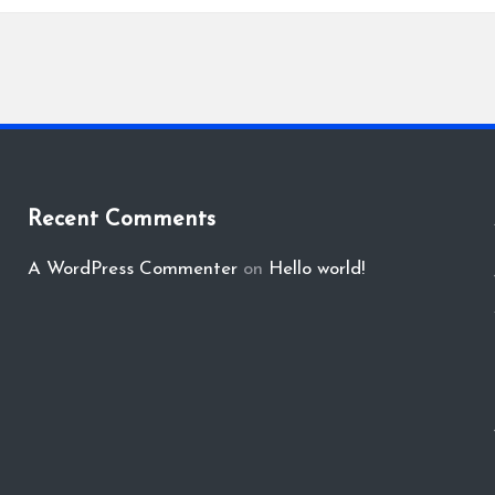
Recent Comments
A WordPress Commenter
on
Hello world!