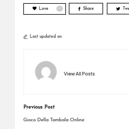
Love
Share
Tw
0
Last updated on
View All Posts
Post
Previous Post
navigation
Gioco Della Tombola Online