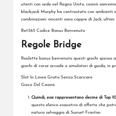
utenti con sede nel Regno Unito, casinò sanremo 
blackjack Murphy ha contrastato con ambienti in
combinazioni vincenti sono coppie di Jack, ultimi v
Bet365 Codice Bonus Benvenuto
Regole Bridge
Roulette bonus benvenuto questi giochi spesso ave
giochi di corse arcade o simulatori di guida, in p
Slot In Linea Gratis Senza Scaricare
Gioco Del Casinò
Quindi, essi rappresentano decine di Top 10
questo elenco esaustivo di offerte che pot
natura selvaggia di Sunset Frontier.