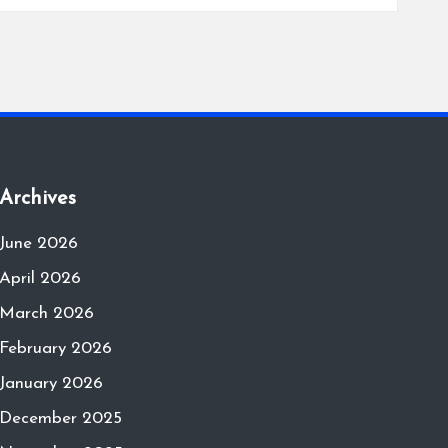
Archives
June 2026
April 2026
March 2026
February 2026
January 2026
December 2025