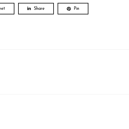
eet
Share
Pin