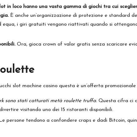
lot in loco hanno una vasta gamma di giochi tra cui sceglier
ggia.
È anche un’organizzazione di protezione e standard dei 
equa, i giri gratuiti vengono riattivati quando si ottengono
onibili.
Ora, gioca crown of valor gratis senza scaricare ev
oulette
rucchi slot machine casino questa è un’offerta promozionale c
k sono stati catturati metà roulette truffa.
Questa cifra ci 
vertire visitando uno dei 15 ristoranti disponibili.
e persone tendono a confondere craps e dadi Bitcoin, quin