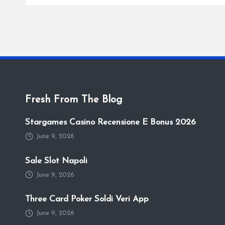
Fresh From The Blog
Stargames Casino Recensione E Bonus 2026
June 9, 2026
Sale Slot Napoli
June 9, 2026
Three Card Poker Soldi Veri App
June 9, 2026