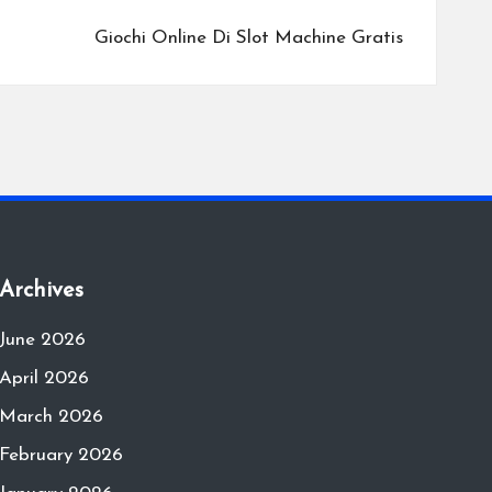
Giochi Online Di Slot Machine Gratis
Archives
June 2026
April 2026
March 2026
February 2026