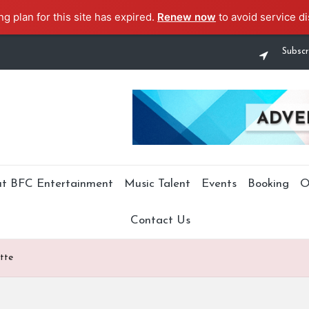
g plan for this site has expired.
Renew now
to avoid service di
Subscr
t BFC Entertainment
Music Talent
Events
Booking
O
Contact Us
tte