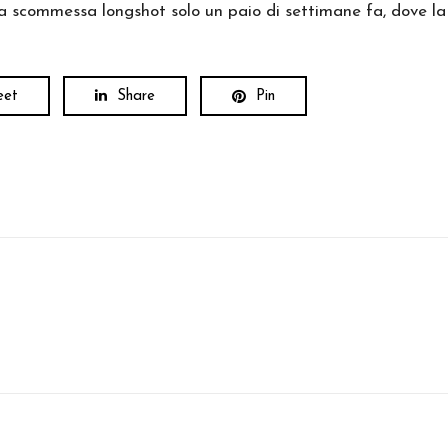
a scommessa longshot solo un paio di settimane fa, dove la f
eet
Share
Pin