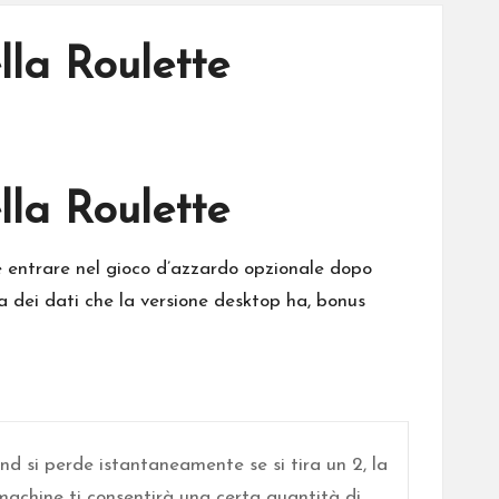
la Roulette
la Roulette
be entrare nel gioco d’azzardo opzionale dopo
ia dei dati che la versione desktop ha, bonus
und si perde istantaneamente se si tira un 2, la
machine ti consentirà una certa quantità di