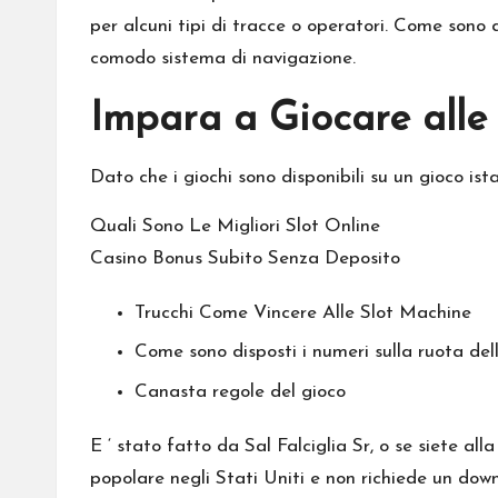
per alcuni tipi di tracce o operatori. Come sono d
comodo sistema di navigazione.
Impara a Giocare alle
Dato che i giochi sono disponibili su un gioco is
Quali Sono Le Migliori Slot Online
Casino Bonus Subito Senza Deposito
Trucchi Come Vincere Alle Slot Machine
Come sono disposti i numeri sulla ruota del
Canasta regole del gioco
E ‘ stato fatto da Sal Falciglia Sr, o se siete al
popolare negli Stati Uniti e non richiede un dow