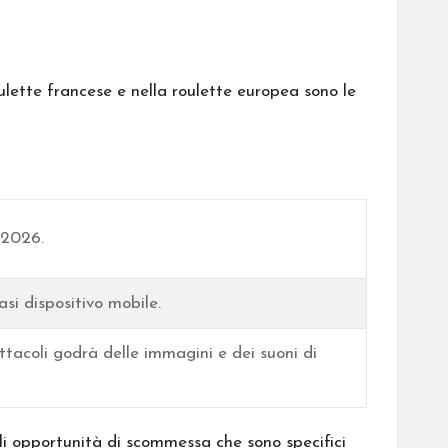
oulette francese e nella roulette europea sono le
 2026.
asi dispositivo mobile.
tacoli godrà delle immagini e dei suoni di
ali opportunità di scommessa che sono specifici