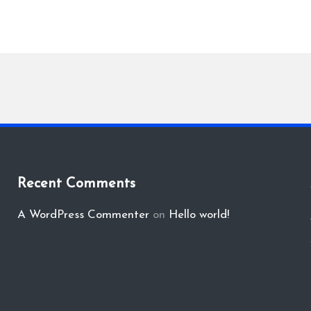
Recent Comments
A WordPress Commenter
on
Hello world!