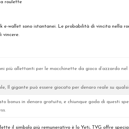
la roulette
 e-wallet sono istantanei. Le probabilità di vincita nella r
i vincere.
ni più allettanti per le macchinette da gioco d’azzardo nel
ole, Il gigante può essere giocato per denaro reale su qualsi
to bonus in denaro gratuito, e chiunque goda di questi spet
ss.
lette il simbolo più remunerativo è lo Yeti, TVG offre speci