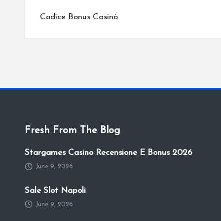
navigation
Codice Bonus Casinò
Fresh From The Blog
Stargames Casino Recensione E Bonus 2026
June 9, 2026
Sale Slot Napoli
June 9, 2026