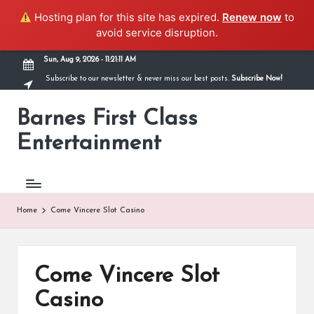
Hosting plan for this site has expired.
Renew now
to
avoid service disruption.
Sun, Aug 9, 2026
-
11:21:11 AM
Subscribe to our newsletter & never miss our best posts.
Subscribe Now!
Skip
to
Barnes First Class
content
Entertainment
Booking
Entertainment
and
Talent
Agency
Home
Come Vincere Slot Casino
Come Vincere Slot
Casino