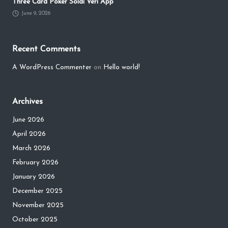
Three Card Poker Soldi Veri App
June 9, 2026
Recent Comments
A WordPress Commenter
on
Hello world!
Archives
June 2026
April 2026
March 2026
February 2026
January 2026
December 2025
November 2025
October 2025