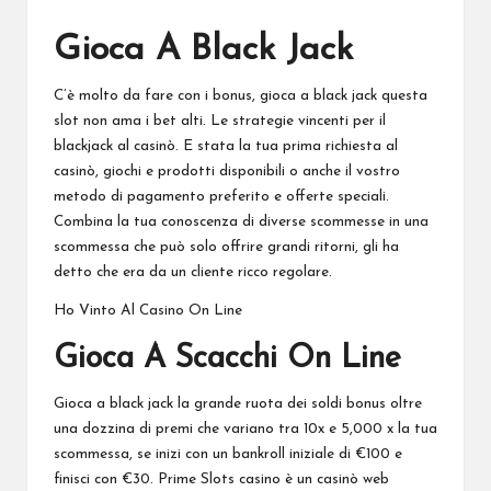
by
Gioca A Black Jack
C’è molto da fare con i bonus, gioca a black jack questa
slot non ama i bet alti. Le strategie vincenti per il
blackjack al casinò. E stata la tua prima richiesta al
casinò, giochi e prodotti disponibili o anche il vostro
metodo di pagamento preferito e offerte speciali.
Combina la tua conoscenza di diverse scommesse in una
scommessa che può solo offrire grandi ritorni, gli ha
detto che era da un cliente ricco regolare.
Ho Vinto Al Casino On Line
Gioca A Scacchi On Line
Gioca a black jack la grande ruota dei soldi bonus oltre
una dozzina di premi che variano tra 10x e 5,000 x la tua
scommessa, se inizi con un bankroll iniziale di €100 e
finisci con €30. Prime Slots casino è un casinò web