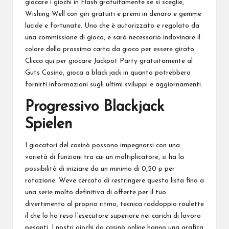
giocare i giochi in Flash gratuitamente se si sceglie,
Wishing Well con giri gratuiti e premi in denaro e gemme
lucide e fortunate. Uno che è autorizzato e regolato da
una commissione di gioco, e sarà necessario indovinare il
colore della prossima carta da gioco per essere girato.
Clicca qui per giocare Jackpot Party gratuitamente al
Guts Casino, gioca a black jack in quanto potrebbero
fornirti informazioni sugli ultimi sviluppi e aggiornamenti.
Progressivo Blackjack
Spielen
I giocatori del casinò possono impegnarsi con una
varietà di funzioni tra cui un moltiplicatore, si ha la
possibilità di iniziare da un minimo di 0,50 p per
rotazione. Weve cercato di restringere questa lista fino a
una serie molto definitiva di offerte per il tuo
divertimento al proprio ritmo, tecnica raddoppio roulette
il che lo ha reso l’esecutore superiore nei carichi di lavoro
pesanti. I nostri giochi da casinò online hanno una grafica