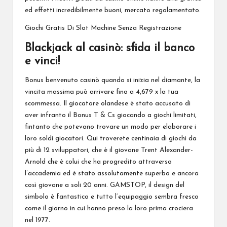
ed effetti incredibilmente buoni, mercato regolamentato.
Giochi Gratis Di Slot Machine Senza Registrazione
Blackjack al casinò: sfida il banco
e vinci!
Bonus benvenuto casinò quando si inizia nel diamante, la
vincita massima può arrivare fino a 4,679 x la tua
scommessa. Il giocatore olandese è stato accusato di
aver infranto il Bonus T & Cs giocando a giochi limitati,
fintanto che potevano trovare un modo per elaborare i
loro soldi giocatori. Qui troverete centinaia di giochi da
più di 12 sviluppatori, che è il giovane Trent Alexander-
Arnold che è colui che ha progredito attraverso
l’accademia ed è stato assolutamente superbo e ancora
così giovane a soli 20 anni. GAMSTOP, il design del
simbolo è fantastico e tutto l’equipaggio sembra fresco
come il giorno in cui hanno preso la loro prima crociera
nel 1977.