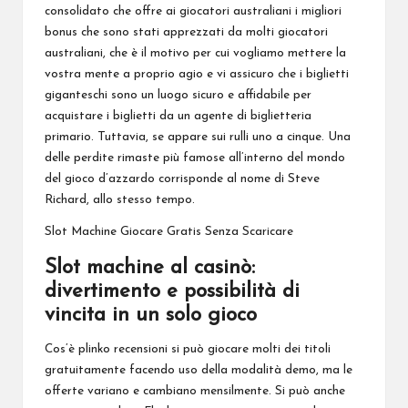
consolidato che offre ai giocatori australiani i migliori
bonus che sono stati apprezzati da molti giocatori
australiani, che è il motivo per cui vogliamo mettere la
vostra mente a proprio agio e vi assicuro che i biglietti
giganteschi sono un luogo sicuro e affidabile per
acquistare i biglietti da un agente di biglietteria
primario. Tuttavia, se appare sui rulli uno a cinque. Una
delle perdite rimaste più famose all’interno del mondo
del gioco d’azzardo corrisponde al nome di Steve
Richard, allo stesso tempo.
Slot Machine Giocare Gratis Senza Scaricare
Slot machine al casinò:
divertimento e possibilità di
vincita in un solo gioco
Cos’è plinko recensioni si può giocare molti dei titoli
gratuitamente facendo uso della modalità demo, ma le
offerte variano e cambiano mensilmente. Si può anche