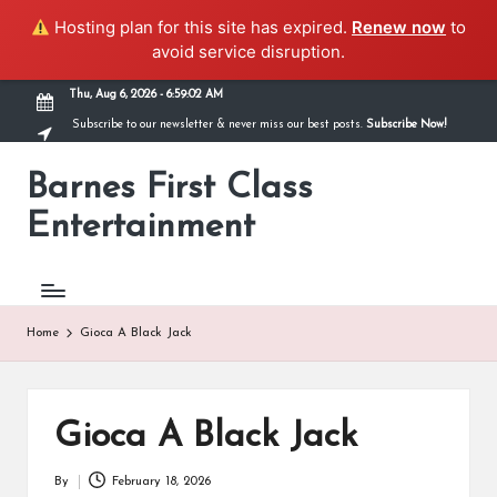
Hosting plan for this site has expired.
Renew now
to
avoid service disruption.
Thu, Aug 6, 2026
-
6:59:02 AM
Subscribe to our newsletter & never miss our best posts.
Subscribe Now!
Skip
to
Barnes First Class
content
Entertainment
Booking
Entertainment
and
Talent
Agency
Home
Gioca A Black Jack
Gioca A Black Jack
By
February 18, 2026
Posted