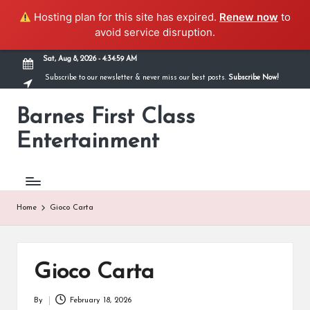
Hosting plan for this site has expired.
Renew now
to
avoid service disruption.
Sat, Aug 8, 2026
-
4:35:00 AM
Subscribe to our newsletter & never miss our best posts.
Subscribe Now!
Skip
to
Barnes First Class
content
Entertainment
Booking
Entertainment
and
Talent
Agency
Home
Gioco Carta
Gioco Carta
By
February 18, 2026
Posted