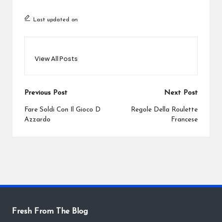
Last updated on
View All Posts
Post
Previous Post
Next Post
navigation
Fare Soldi Con Il Gioco D
Regole Della Roulette
Azzardo
Francese
Fresh From The Blog