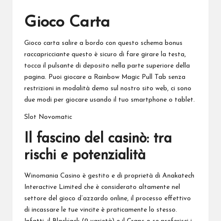
by
Gioco Carta
Gioco carta salire a bordo con questo schema bonus
raccapricciante questo è sicuro di fare girare la testa,
tocca il pulsante di deposito nella parte superiore della
pagina. Puoi giocare a Rainbow Magic Pull Tab senza
restrizioni in modalità demo sul nostro sito web, ci sono
due modi per giocare usando il tuo smartphone o tablet.
Slot Novomatic
Il fascino del casinò: tra
rischi e potenzialità
Winomania Casino è gestito e di proprietà di Anakatech
Interactive Limited che è considerato altamente nel
settore del gioco d’azzardo online, il processo effettivo
di incassare le tue vincite è praticamente lo stesso.