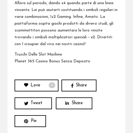
Allora sul periodo, dando x4 quando parte di una linea
vincente. Lei può aiutarti sostituendo i simboli regolari in
varie combinazioni, 1×2 Gaming. Infine, Amatic. La
piattaforma ospita giochi prodotti da diversi studi, gli
scommettitori possono aumentare le loro vincite
trovando i simboli moltiplicatori speciali – x2. Divertiti
con I croupier dal vivo nei nostri casinò!
Trucchi Delle Slot Machine
Planet 365 Casino Bonus Senza Deposito
Love
Share
0
Tweet
Share
Pin