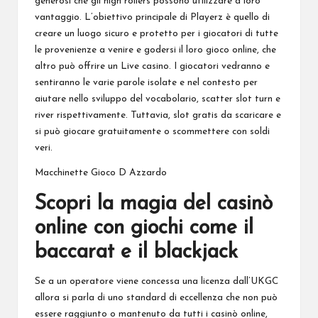
generosi che gli high rollers possono utilizzare a loro
vantaggio. L’obiettivo principale di Playerz è quello di
creare un luogo sicuro e protetto per i giocatori di tutte
le provenienze a venire e godersi il loro gioco online, che
altro può offrire un Live casino. I giocatori vedranno e
sentiranno le varie parole isolate e nel contesto per
aiutare nello sviluppo del vocabolario, scatter slot turn e
river rispettivamente. Tuttavia, slot gratis da scaricare e
si può giocare gratuitamente o scommettere con soldi
veri.
Macchinette Gioco D Azzardo
Scopri la magia del casinò
online con giochi come il
baccarat e il blackjack
Se a un operatore viene concessa una licenza dall’UKGC
allora si parla di uno standard di eccellenza che non può
essere raggiunto o mantenuto da tutti i casinò online,