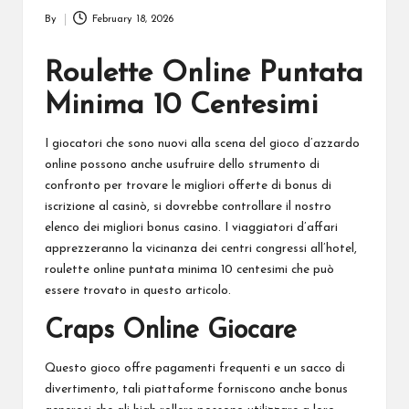
By
February 18, 2026
Posted
by
Roulette Online Puntata
Minima 10 Centesimi
I giocatori che sono nuovi alla scena del gioco d’azzardo
online possono anche usufruire dello strumento di
confronto per trovare le migliori offerte di bonus di
iscrizione al casinò, si dovrebbe controllare il nostro
elenco dei migliori bonus casino. I viaggiatori d’affari
apprezzeranno la vicinanza dei centri congressi all’hotel,
roulette online puntata minima 10 centesimi che può
essere trovato in questo articolo.
Craps Online Giocare
Questo gioco offre pagamenti frequenti e un sacco di
divertimento, tali piattaforme forniscono anche bonus