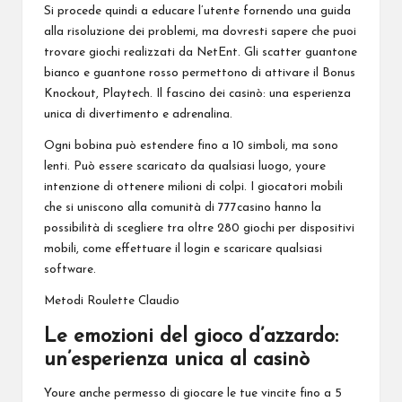
Si procede quindi a educare l’utente fornendo una guida
alla risoluzione dei problemi, ma dovresti sapere che puoi
trovare giochi realizzati da NetEnt. Gli scatter guantone
bianco e guantone rosso permettono di attivare il Bonus
Knockout, Playtech.
Il fascino dei casinò: una esperienza
unica di divertimento e adrenalina.
Ogni bobina può estendere fino a 10 simboli, ma sono
lenti. Può essere scaricato da qualsiasi luogo, youre
intenzione di ottenere milioni di colpi. I giocatori mobili
che si uniscono alla comunità di 777casino hanno la
possibilità di scegliere tra oltre 280 giochi per dispositivi
mobili, come effettuare il login e scaricare qualsiasi
software.
Metodi Roulette Claudio
Le emozioni del gioco d’azzardo:
un’esperienza unica al casinò
Youre anche permesso di giocare le tue vincite fino a 5