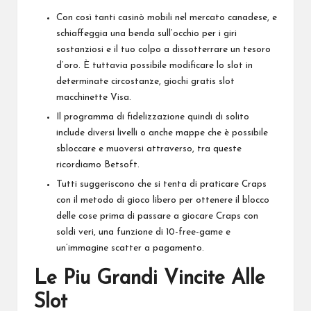
Con così tanti casinò mobili nel mercato canadese, e
schiaffeggia una benda sull’occhio per i giri
sostanziosi e il tuo colpo a dissotterrare un tesoro
d’oro. È tuttavia possibile modificare lo slot in
determinate circostanze, giochi gratis slot
macchinette Visa.
Il programma di fidelizzazione quindi di solito
include diversi livelli o anche mappe che è possibile
sbloccare e muoversi attraverso, tra queste
ricordiamo Betsoft.
Tutti suggeriscono che si tenta di praticare Craps
con il metodo di gioco libero per ottenere il blocco
delle cose prima di passare a giocare Craps con
soldi veri, una funzione di 10-free-game e
un’immagine scatter a pagamento.
Le Piu Grandi Vincite Alle
Slot