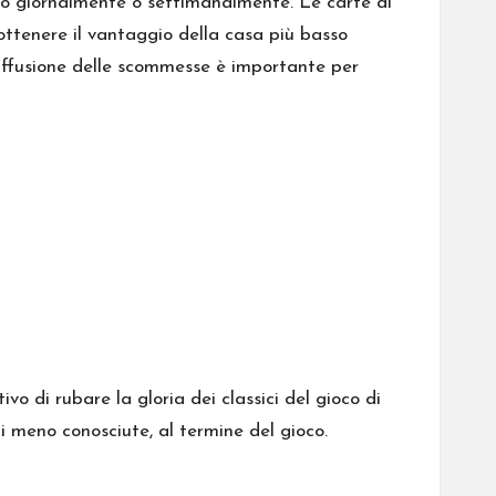
ito giornalmente o settimanalmente. Le carte di
ottenere il vantaggio della casa più basso
diffusione delle scommesse è importante per
vo di rubare la gloria dei classici del gioco di
i meno conosciute, al termine del gioco.