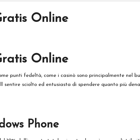
ratis Online
ratis Online
me punti fedeltà, come i casinò sono principalmente nel busi
l sentire sciolto ed entusiasta di spendere quanto più denar
ndows Phone