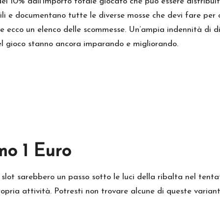
 del 10% dall’importo totale giocato che può essere distribu
ili e documentano tutte le diverse mosse che devi fare per 
care ecco un elenco delle scommesse. Un’ampia indennità di 
 del gioco stanno ancora imparando e migliorando.
mo 1 Euro
ot sarebbero un passo sotto le luci della ribalta nel tentati
pria attività. Potresti non trovare alcune di queste variant