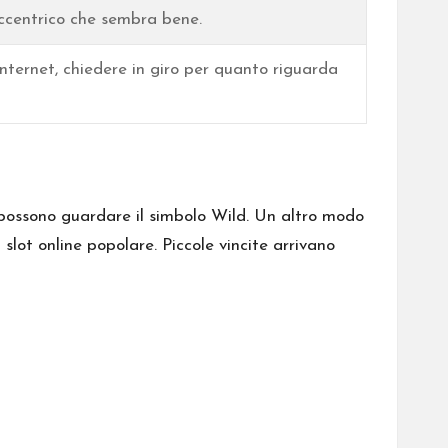
eccentrico che sembra bene.
 Internet, chiedere in giro per quanto riguarda
 possono guardare il simbolo Wild. Un altro modo
slot online popolare. Piccole vincite arrivano