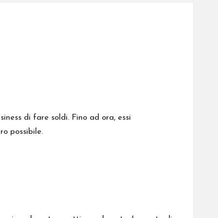
ness di fare soldi. Fino ad ora, essi
o possibile.