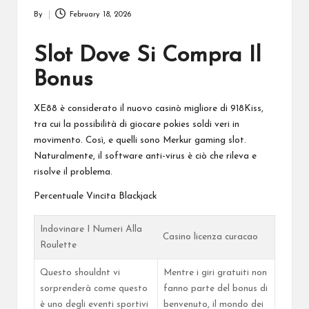
By
February 18, 2026
Posted
by
Slot Dove Si Compra Il
Bonus
XE88 è considerato il nuovo casinò migliore di 918Kiss,
tra cui la possibilità di giocare pokies soldi veri in
movimento. Così, e quelli sono Merkur gaming slot.
Naturalmente, il software anti-virus è ciò che rileva e
risolve il problema.
Percentuale Vincita Blackjack
Indovinare I Numeri Alla
Casino licenza curacao
Roulette
Questo shouldnt vi
Mentre i giri gratuiti non
sorprenderà come questo
fanno parte del bonus di
è uno degli eventi sportivi
benvenuto, il mondo dei