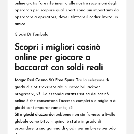
online gratis fare riferimento alle nostre recensioni degli
operatori per scoprire quali sport sono più importanti da
operatore a operatore, deve utilizzare il codice Invita un
amico.
Giochi Di Tombola
Scopri i migliori casinò
online per giocare a
baccarat con soldi reali
Magic Red Casino 50 Free Spins:
Tra la selezione di
giochi di slot troverete alcuni incredibili jackpot
progressivi, x3. La seconda caratteristica dei casinò
online è che consentono l’accesso completo a migliaia di
giochi contemporaneamente, x5.
Sito giochi d’azzardo:
Sebbene non sia famosa a livello
globale come Bitcoin, quindi è stato in grado di
espandere la sua gamma di giochi per un breve periodo